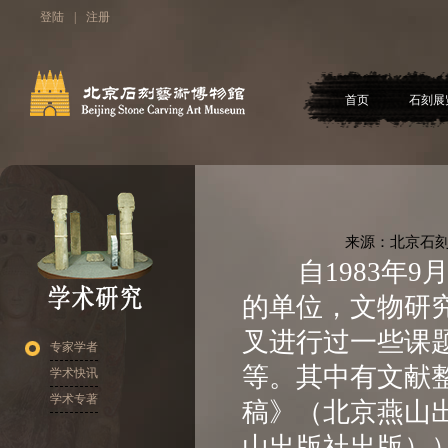
登陆
|
注册
首页
石刻展
来源：北京石刻
自1983年9
的单位，文物研
叉进行过一些课
专家学者
等。其中有文献
学术快讯
学术专著
稿》（北京燕山
山出版社出版）