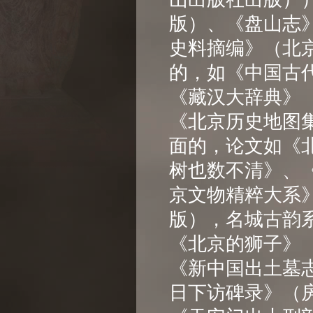
版）、《盘山志
史料摘编》（北
的，如《中国古
《藏汉大辞典》
《北京历史地图
面的，论文如《
树也数不清》、
京文物精粹大系
版），名城古韵
《北京的狮子》
《新中国出土墓
日下访碑录》（