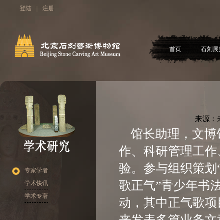
登陆
|
注册
首页
石刻展
来源：
馆长助理，文博
作、科研管理工作
验。参与组织策划
专家学者
歌正气”青少年书
学术快讯
学术专著
动，其中正气歌项
来发表多篇业务文