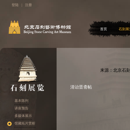
登陆
|
注册
首页
石刻展
来源：北京石刻
清诒晋斋帖
基本陈列
讲座预告
多媒体展示
馆藏拓片赏析