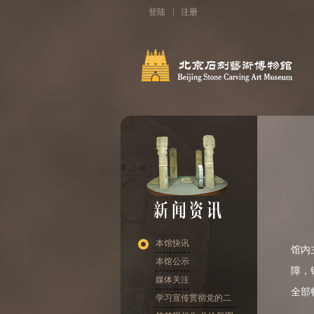
登陆
|
注册
1月
本馆快讯
馆内
本馆公示
障，
媒体关注
全部
学习宣传贯彻党的二