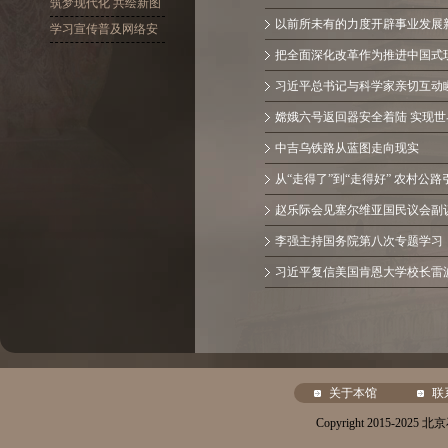
十大精神
筑梦现代化 共绘新图
以前所未有的力度开辟事业发展
景
学习宣传普及网络安
全
把全面深化改革作为推进中国式
习近平总书记与科学家亲切互动
嫦娥六号返回器安全着陆 实现世界
中吉乌铁路从蓝图走向现实
从“走得了”到“走得好” 农村公
赵乐际会见塞尔维亚国民议会副
李强主持国务院第八次专题学习
习近平复信美国肯恩大学校长雷
关于本馆
联
Copyright 2015-20