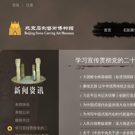
登陆
|
注册
首页
石刻展
学习宣传贯彻党的二
大国粮仓根基稳固（奋进强国路
赓续文脉 让中华优秀传统文化
习近平总书记关切事丨创新打造思
本馆快讯
为中国式现代化提供强大动力和
本馆公示
为书写中国式现代化时代新篇作
媒体关注
人民日报整版观察：深入推进大中
学习宣传贯彻党的二
关于《中共中央关于进一步全面深