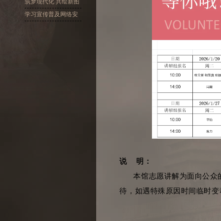
十大精神
筑梦现代化 共绘新图
景
学习宣传普及网络安
全
说 明：
本馆志愿讲解为面向公众
待，如遇特殊原因时间临时变