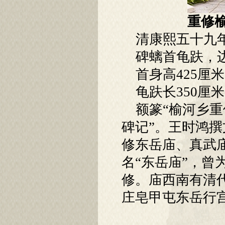
重修榆
清康熙五十九年（
碑螭首龟趺，边
首身高425厘米 
龟趺长350厘米 
额篆“榆河乡重
碑记”。王时鸿
修东岳庙、真武
名“东岳庙”，
修。庙西南有清
庄皂甲屯东岳行