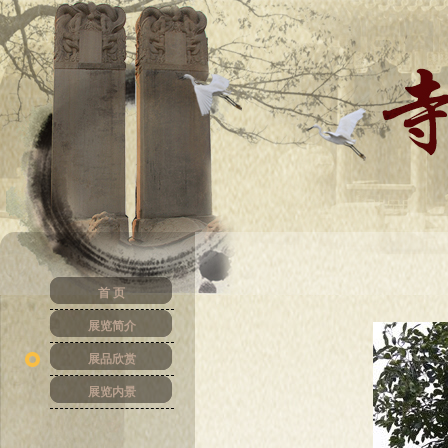
首 页
展览简介
展品欣赏
展览内景