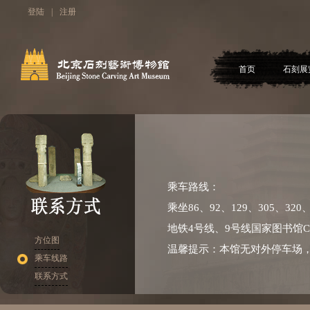
登陆
|
注册
首页
石刻展
乘车路线：
乘坐86、92、129、305、320
地铁4号线、9号线国家图书馆C
方位图
温馨提示：本馆无对外停车场
乘车线路
联系方式