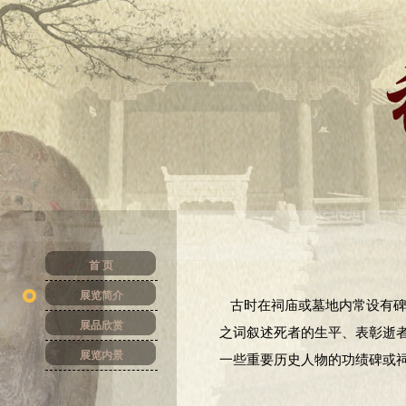
首 页
展览简介
古时在祠庙或墓地内常设有碑
展品欣赏
之词叙述死者的生平、表彰逝
展览内景
一些重要历史人物的功绩碑或