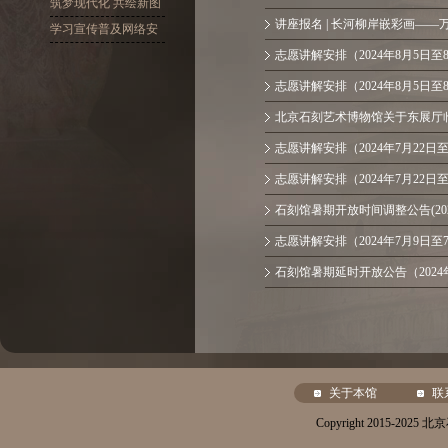
十大精神
筑梦现代化 共绘新图
讲座报名 | 长河柳岸嵌彩画——万
景
学习宣传普及网络安
全
志愿讲解安排（2024年8月5日至
志愿讲解安排（2024年8月5日至
北京石刻艺术博物馆关于东展厅
志愿讲解安排（2024年7月22日
志愿讲解安排（2024年7月22日
石刻馆暑期开放时间调整公告(202
志愿讲解安排（2024年7月9日至
石刻馆暑期延时开放公告（2024年
关于本馆
联
Copyright 2015-20